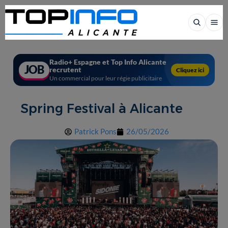
Radio+ Espagne et Top Info Alicante
JOB
recrutent
Cliquez ici
Un commercial pour leur régie publicitaire
Spring Festival à Alicante
Patrick Pons
26/05/2026