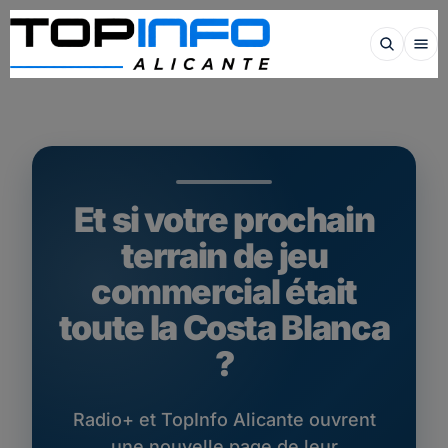
Et si votre prochain
terrain de jeu
commercial était
toute la Costa Blanca
?
Radio+ et TopInfo Alicante ouvrent
une nouvelle page de leur