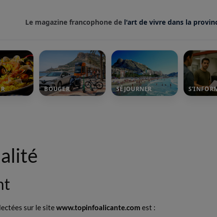
Le magazine francophone de
l'art de vivre dans la provin
ER
BOUGER
SÉJOURNER
S'INFOR
alité
nt
ectées sur le site
www.topinfoalicante.com
est :