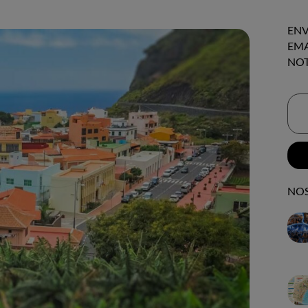
ENV
EMA
NOT
NOS