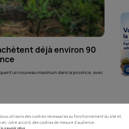
achètent déjà environ 90
ince
marquent un nouveau maximum dans la province, avec
nt d’acheteurs internationaux ni pour autant
etenue pendant la pandémie, la relance
Nous utilisons des cookies nécessaires au fonctionnement du site et,
notamment accéléré le volume des transactions
avec votre accord, des cookies de mesure d’audience.
En savoir plus