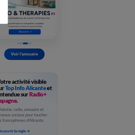
Voir l'annuaire
otre activité visible
ur
Top Info Alicante
et
ntendue sur
Radio+
spagne
.
ebzine, radio, annuaire et
éseaux sociaux pour toucher
es francophones d'Alicante.
couvrir la régie