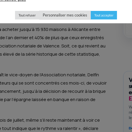
 la décision de nombreux citoyens d’Europe centrale
abri des conséquences de la guerre et des
Personnaliser mes cookies
Tout refuser
Tout accepter
à acheter jusqu’à 15 930 maisons à Alicante entre
ode l’an dernier et 40% de plus que ceux enregistrés
ciation notariale de Valence. Soit, ce qui revient au
 élevé de la série historique de cette statistique,
aît le vice-doyen de l’Association notariale, Delfín
V
cteurs qui se sont concentrés ces mois-ci, de vouloir
s
cement, jusqu’à la décision de recourir à la brique
e
E
e par l’épargne laissée en banque en raison de
W
r
l
is de juillet, même s’il reste maintenant à voir ce
 tout indique que le rythme va ralentir », déclare
Dé