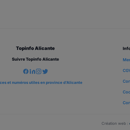
Topinfo Alicante
Inf
Suivre Topinfo Alicante
Men
CG
Con
es et numéros utiles en province d'Alicante
Coo
Con
Création web :