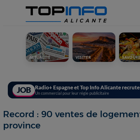
ACTUALITÉ
VISITER
SAVOUR
Radio+ Espagne et Top Info Alicante recrut
JOB
Un commercial pour leur régie publicitaire
Record : 90 ventes de logement
province