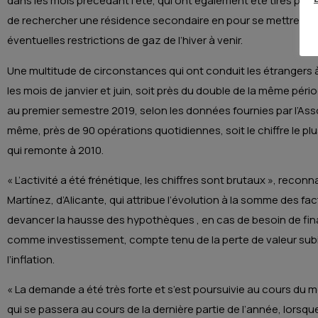
dans les mois précédant l’été, qui ont également été tirés par
de rechercher une résidence secondaire en pour se mettre à l’
éventuelles restrictions de gaz de l’hiver à venir.
Une multitude de circonstances qui ont conduit les étrangers 
les mois de janvier et juin, soit près du double de la même péri
au premier semestre 2019, selon les données fournies par l’Asso
même, près de 90 opérations quotidiennes, soit le chiffre le plus
qui remonte à 2010.
« L’activité a été frénétique, les chiffres sont brutaux », reconn
Martínez, d’Alicante, qui attribue l’évolution à la somme des fa
devancer la hausse des hypothèques , en cas de besoin de finan
comme investissement, compte tenu de la perte de valeur subi
l’inflation.
« La demande a été très forte et s’est poursuivie au cours du mo
qui se passera au cours de la dernière partie de l’année, lorsque