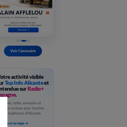
Voir l'annuaire
otre activité visible
ur
Top Info Alicante
et
ntendue sur
Radio+
spagne
.
ebzine, radio, annuaire et
éseaux sociaux pour toucher
es francophones d'Alicante.
couvrir la régie