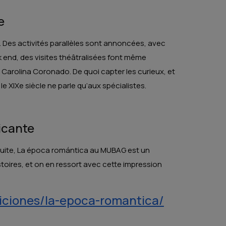
e
. Des activités parallèles sont annoncées, avec
ek end, des visites théâtralisées font même
Carolina Coronado. De quoi capter les curieux, et
le XIXe siècle ne parle qu’aux spécialistes.
licante
roduite, La época romántica au MUBAG est un
stoires, et on en ressort avec cette impression
iciones/la-epoca-romantica/