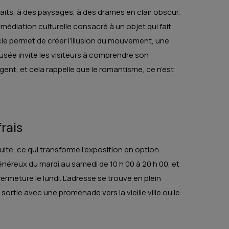
aits, à des paysages, à des drames en clair obscur.
médiation culturelle consacré à un objet qui fait
ècle permet de créer l’illusion du mouvement, une
sée invite les visiteurs à comprendre son
gent, et cela rappelle que le romantisme, ce n’est
frais
tuite, ce qui transforme l’exposition en option
énéreux du mardi au samedi de 10 h 00 à 20 h 00, et
fermeture le lundi. L’adresse se trouve en plein
sortie avec une promenade vers la vieille ville ou le