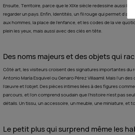
Ensuite, Territoire, parce que le XIXe siècle redessine aussi les 
regarder un pays. Enfin, Identités, un fil rouge qui permet d’ab
aux hommes, la place de l’enfance, et les codes de la vie quot
plein les yeux, mais aussi avec des clés en tête.
Des noms majeurs et des objets qui raco
Côté art, les visiteurs croisent des signatures importantes 
Antonio María Esquivel ou Genaro Pérez Villaamil. Mais l’un des 
l’œuvre et l’objet. Des pièces intimes liées à des figures comm
parcours, et l’on comprend soudain que l’histoire n’est pas seu
détails. Un tissu, un accessoire, un meuble, une miniature, et 
Le petit plus qui surprend même les h