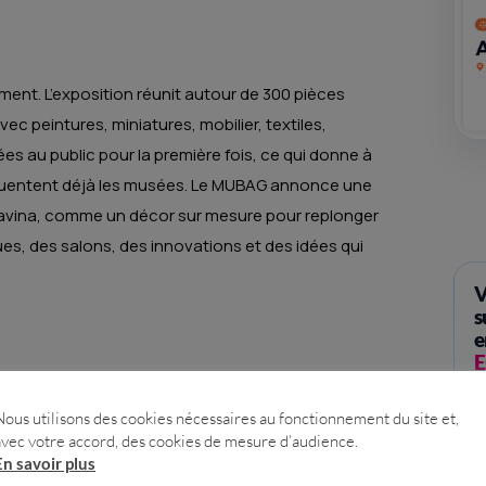
ment. L’exposition réunit autour de 300 pièces
c peintures, miniatures, mobilier, textiles,
s au public pour la première fois, ce qui donne à
quentent déjà les musées. Le MUBAG annonce une
ravina, comme un décor sur mesure pour replonger
es, des salons, des innovations et des idées qui
V
s
e
E
W
ions, au sublime, à la nature grandiose et aux
r
Nous utilisons des cookies nécessaires au fonctionnement du site et,
l
avec votre accord, des cookies de mesure d’audience.
cture structurée autour de trois grands thèmes.
En savoir plus
Dé
ne époque qui débat, se fracture et se réorganise.