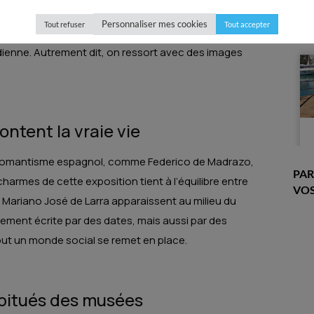
imaginaires, les frontières intimes et la façon de
Personnaliser mes cookies
Tout refuser
Tout accepter
order la société, les rôles assignés aux femmes et
idienne. Autrement dit, on ressort avec des images
ntent la vraie vie
du romantisme espagnol, comme Federico de Madrazo,
PAR
charmes de cette exposition tient à l’équilibre entre
VOS
e Mariano José de Larra apparaissent au milieu du
lement écrite par des dates, mais aussi par des
tout un monde social se remet en place.
abitués des musées