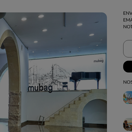
ENV
EMA
NOT
NOS