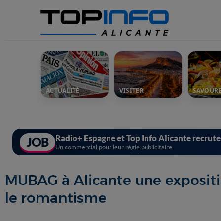
ACTUALITÉ
VISITER
SAVOUR
Radio+ Espagne et Top Info Alicante recrut
JOB
Un commercial pour leur régie publicitaire
MUBAG à Alicante une expositi
le romantisme