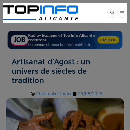
Radio+ Espagne et Top Info Alicante
JOB
recrutent
Cliquez ici
Un commercial pour leur régie publicitaire
Artisanat d’Agost : un
univers de siècles de
tradition
Christophe Durand
25/09/2024