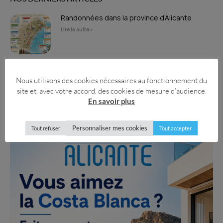
Randonnées dans la province d’Alicante
Lire la suite »
Les salades espagnoles de l’été : Salade
Nous utilisons des cookies nécessaires au fonctionnement du
mixte traditionnelle
site et, avec votre accord, des cookies de mesure d’audience.
Lire la suite »
En savoir plus
Personnaliser mes cookies
Tout refuser
Tout accepter