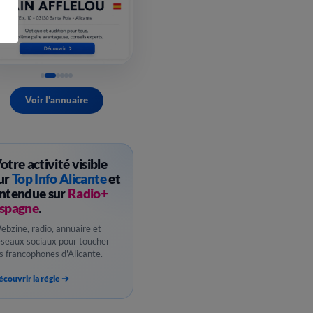
Voir l'annuaire
otre activité visible
ur
Top Info Alicante
et
ntendue sur
Radio+
spagne
.
ebzine, radio, annuaire et
éseaux sociaux pour toucher
es francophones d'Alicante.
couvrir la régie