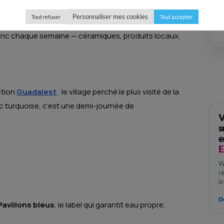
Personnaliser mes cookies
Tout refuser
Tout accepter
blanc chaque semaine — céramiques, produits locaux,
ction
Guadalest
,
le village perché le plus visité de la
c turquoise, c’est une demi-journée de
V
s
e
E
W
r
l
Dé
Pavillons bleus
, le label qui garantit eau propre,