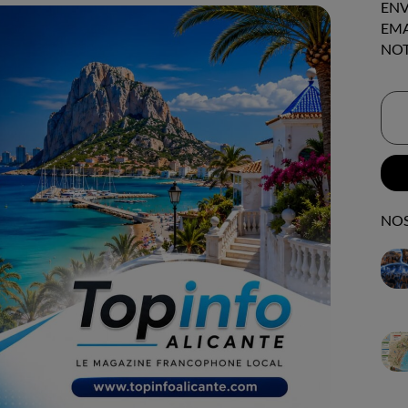
ENV
EMA
NOT
NOS