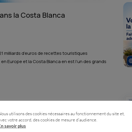
dans la Costa Blanca
1 milliards d’euros de recettes touristiques
en Europe et la Costa Blanca en est l’un des grands
t 28 mai au Multiespacio Rabasa, deux jours de
Nous utilisons des cookies nécessaires au fonctionnement du site et,
avec votre accord, des cookies de mesure d’audience.
En savoir plus
e live.