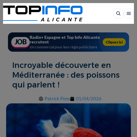
Radio+ Espagne et Top Info Alicante
JOB
recrutent
Cliquez ici
Un commercial pour leur régie publicitaire
Incroyable découverte en
Méditerranée : des poissons
qui parlent !
Patrick Pons
01/04/2026