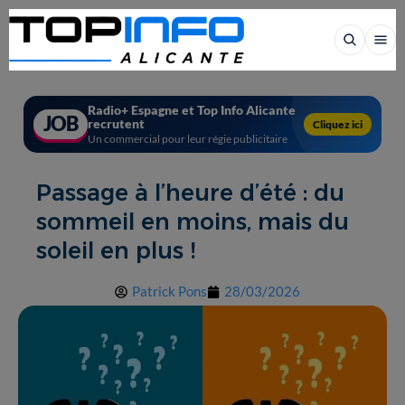
Radio+ Espagne et Top Info Alicante
JOB
recrutent
Cliquez ici
Un commercial pour leur régie publicitaire
Passage à l’heure d’été : du
sommeil en moins, mais du
soleil en plus !
Patrick Pons
28/03/2026