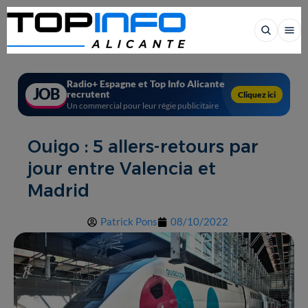
Radio+ Espagne et Top Info Alicante
JOB
recrutent
Cliquez ici
Un commercial pour leur régie publicitaire
Ouigo : 5 allers-retours par
jour entre Valencia et
Madrid
Patrick Pons
08/10/2022