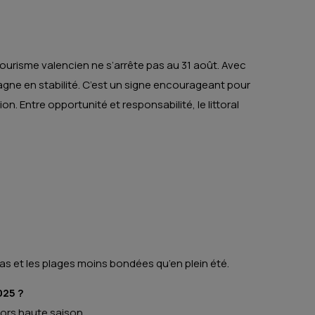
urisme valencien ne s’arrête pas au 31 août. Avec
gagne en stabilité. C’est un signe encourageant pour
ion. Entre opportunité et responsabilité, le littoral
as et les plages moins bondées qu’en plein été.
025 ?
hors haute saison.