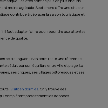
limatique. Les étés sont de plus en plus chauds,
devient moins agréable. Septembre offre une chaleur
tique contribue à déplacer la saison touristique et
i: il faut adapter l’offre pour répondre aux attentes
ience de qualité.
ones se distinguent. Benidorm reste une référence,
te séduit par son équilibre entre ville et plage. La
iés, ses criques, ses villages pittoresques et ses
atouts:
visitbenidorm.es
. On y trouve des
s qui complètent parfaitement les données