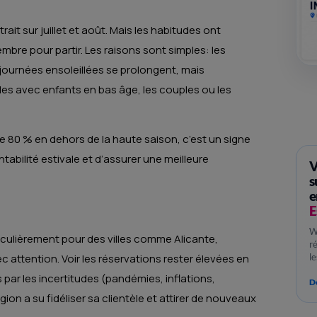
ait sur juillet et août. Mais les habitudes ont
bre pour partir. Les raisons sont simples: les
journées ensoleillées se prolongent, mais
illes avec enfants en bas âge, les couples ou les
 de 80 % en dehors de la haute saison, c’est un signe
tabilité estivale et d’assurer une meilleure
V
s
e
E
W
iculièrement pour des villes comme Alicante,
r
l
 attention. Voir les réservations rester élevées en
par les incertitudes (pandémies, inflations,
Dé
n a su fidéliser sa clientèle et attirer de nouveaux