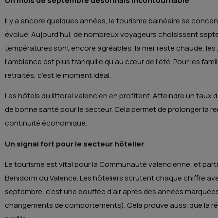
Un mois de septembre désormais incontournable
Il y a encore quelques années, le tourisme balnéaire se concentr
évolué. Aujourd’hui, de nombreux voyageurs choisissent septem
températures sont encore agréables, la mer reste chaude, les 
l’ambiance est plus tranquille qu’au cœur de l’été. Pour les fam
retraités, c’est le moment idéal.
Les hôtels du littoral valencien en profitent. Atteindre un taux
de bonne santé pour le secteur. Cela permet de prolonger la ren
continuité économique.
Un signal fort pour le secteur hôtelier
Le tourisme est vital pour la Communauté valencienne, et part
Benidorm ou Valence. Les hôteliers scrutent chaque chiffre avec
septembre, c’est une bouffée d’air après des années marquées 
changements de comportements). Cela prouve aussi que la régio