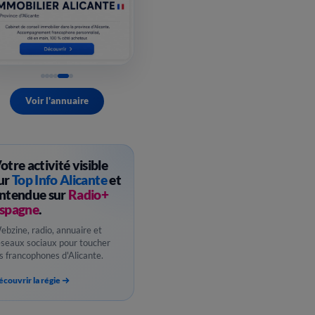
Voir l'annuaire
otre activité visible
ur
Top Info Alicante
et
ntendue sur
Radio+
spagne
.
ebzine, radio, annuaire et
éseaux sociaux pour toucher
es francophones d'Alicante.
couvrir la régie