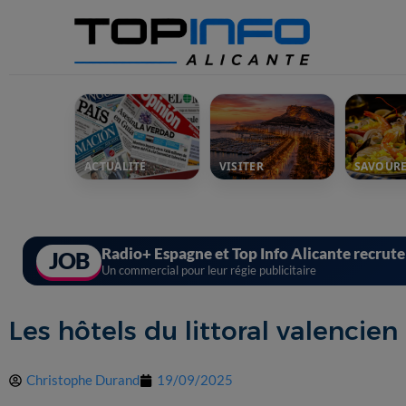
ACTUALITÉ
VISITER
SAVOUR
Radio+ Espagne et Top Info Alicante recrut
JOB
Un commercial pour leur régie publicitaire
Les hôtels du littoral valencie
Christophe Durand
19/09/2025