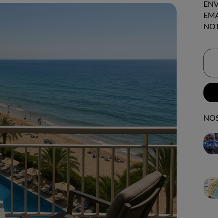
ENV
EMA
NOT
NOS