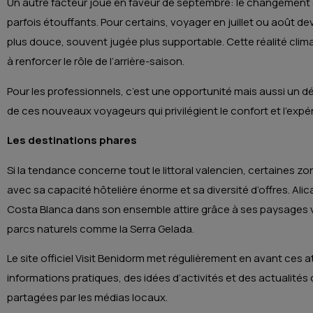
Un autre facteur joue en faveur de septembre: le changement c
parfois étouffants. Pour certains, voyager en juillet ou août 
plus douce, souvent jugée plus supportable. Cette réalité clima
à renforcer le rôle de l’arrière-saison.
Pour les professionnels, c’est une opportunité mais aussi un déf
de ces nouveaux voyageurs qui privilégient le confort et l’expér
Les destinations phares
Si la tendance concerne tout le littoral valencien, certaines z
avec sa capacité hôtelière énorme et sa diversité d’offres. Alican
Costa Blanca dans son ensemble attire grâce à ses paysages var
parcs naturels comme la Serra Gelada.
Le site officiel Visit Benidorm met régulièrement en avant ces 
informations pratiques, des idées d’activités et des actualité
partagées par les médias locaux.