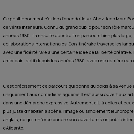
Ce positionnement n’a rien d’anecdotique. Chez Jean Marc Barr, l
de vérité intérieure. Connu du grand public pour son rôle marquan
années 1980, il a ensuite construit un parcours bien plus large,
collaborations internationales. Son itinéraire traverse les langu
avec une fidélité rare à une certaine idée de la liberté créative
américain, actif depuis les années 1980, avec une carrière eu
C’est précisément ce parcours qui donne du poids à sa venue à
uniquement aux comédiens aguerris. Il est aussi ouvert aux ar
dans une démarche expressive. Autrement dit, à celles et ceu
plus juste d’habiter la scène, l’image ou simplement leur propre
anglais, ce qui renforce encore son ouverture à un public inter
d’Alicante.