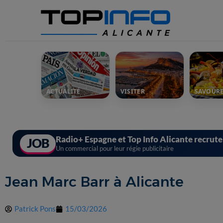
ACTUALITÉ
VISITER
SAVOUR
Radio+ Espagne et Top Info Alicante recrut
JOB
Un commercial pour leur régie publicitaire
Jean Marc Barr à Alicante
Patrick Pons
15/03/2026