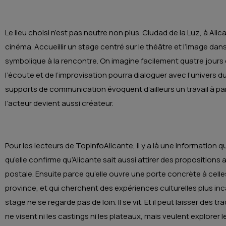
Le lieu choisi n’est pas neutre non plus. Ciudad de la Luz, à A
cinéma. Accueillir un stage centré sur le théâtre et l’image 
symbolique à la rencontre. On imagine facilement quatre jours d’
l’écoute et de l’improvisation pourra dialoguer avec l’univers d
supports de communication évoquent d’ailleurs un travail à par
l’acteur devient aussi créateur.
Pour les lecteurs de TopInfoAlicante, il y a là une information 
qu’elle confirme qu’Alicante sait aussi attirer des propositions a
postale. Ensuite parce qu’elle ouvre une porte concrète à celles
province, et qui cherchent des expériences culturelles plus in
stage ne se regarde pas de loin. Il se vit. Et il peut laisser des
ne visent ni les castings ni les plateaux, mais veulent explorer le