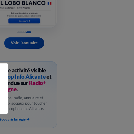
Voir l'annuaire
otre activité visible
ur
Top Info Alicante
et
ntendue sur
Radio+
spagne
.
ebzine, radio, annuaire et
éseaux sociaux pour toucher
es francophones d'Alicante.
couvrir la régie