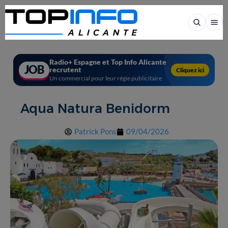
Radio+ Espagne et Top Info Alicante
JOB
recrutent
Cliquez ici
Un commercial pour leur régie publicitaire
Aqua Natura Benidorm
Patrick Pons
09/04/2026