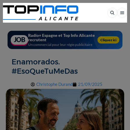
Radio+ Espagne et Top Info Alicante
JOB
recrutent
Cliquez ici
Un commercial pour leur régie publicitaire
Enamorados.
#EsoQueTuMeDas
Christophe Durand
21/09/2025