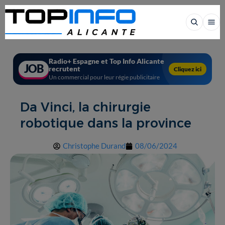
Radio+ Espagne et Top Info Alicante
JOB
recrutent
Cliquez ici
Un commercial pour leur régie publicitaire
Da Vinci, la chirurgie
robotique dans la province
Christophe Durand
08/06/2024