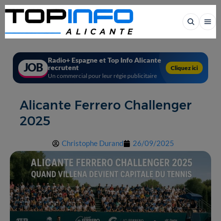
Radio+ Espagne et Top Info Alicante
JOB
recrutent
Cliquez ici
Un commercial pour leur régie publicitaire
Alicante Ferrero Challenger
2025
Christophe Durand
26/09/2025