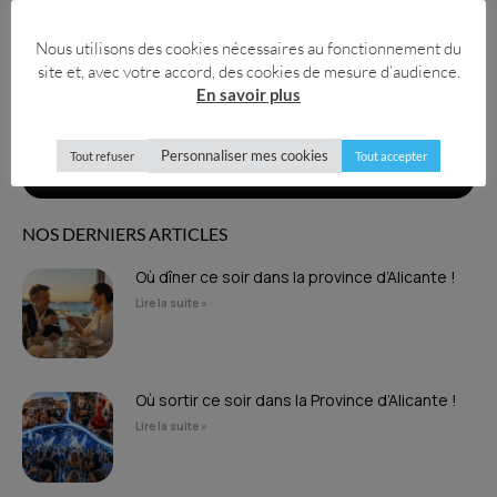
NOTRE NEWSLETTER.
Nous utilisons des cookies nécessaires au fonctionnement du
site et, avec votre accord, des cookies de mesure d’audience.
En savoir plus
Personnaliser mes cookies
Tout refuser
Tout accepter
Envoyer
NOS DERNIERS ARTICLES
Où dîner ce soir dans la province d’Alicante !
Lire la suite »
Où sortir ce soir dans la Province d’Alicante !
Lire la suite »