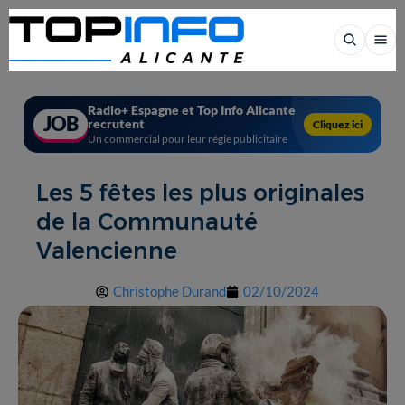
Radio+ Espagne et Top Info Alicante
JOB
recrutent
Cliquez ici
Un commercial pour leur régie publicitaire
Les 5 fêtes les plus originales
de la Communauté
Valencienne
Christophe Durand
02/10/2024