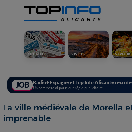
ACTUALITÉ
VISITER
SAVOUR
Radio+ Espagne et Top Info Alicante recrut
JOB
Un commercial pour leur régie publicitaire
La ville médiévale de Morella e
imprenable