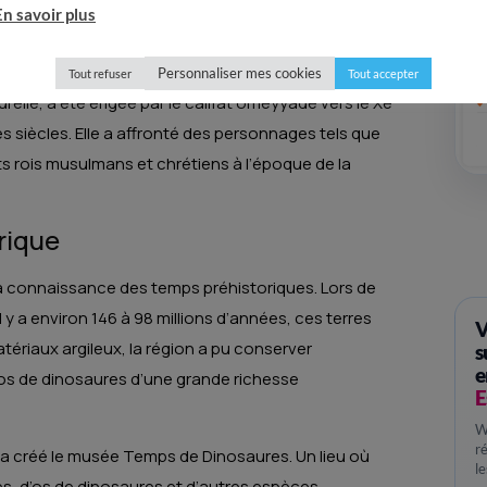
En savoir plus
se qui a eu une grande importance historique
Personnaliser mes cookies
Tout refuser
Tout accepter
turelle, a été érigée par le califat omeyyade vers le Xe
es siècles. Elle a affronté des personnages tels que
ts rois musulmans et chrétiens à l’époque de la
orique
la connaissance des temps préhistoriques. Lors de
l y a environ 146 à 98 millions d’années, ces terres
V
tériaux argileux, la région a pu conserver
s
e
’os de dinosaures d’une grande richesse
E
W
r
a a créé le musée Temps de Dinosaures. Un lieu où
l
les, d’os de dinosaures et d’autres espèces