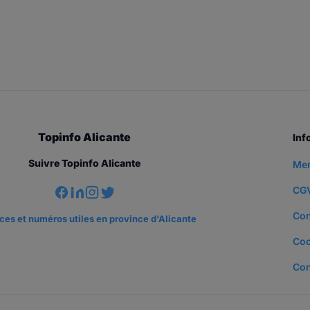
Topinfo Alicante
Inf
Suivre Topinfo Alicante
Men
CG
Con
es et numéros utiles en province d'Alicante
Coo
Con