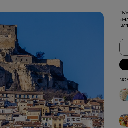
ENV
EMA
NOT
NOS