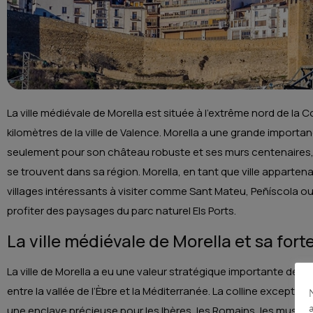
La ville médiévale de Morella est située à l’extrême nord de l
kilomètres de la ville de Valence. Morella a une grande importanc
seulement pour son château robuste et ses murs centenaires, 
se trouvent dans sa région. Morella, en tant que ville apparten
villages intéressants à visiter comme Sant Mateu, Peñíscola ou
profiter des paysages du parc naturel Els Ports.
La ville médiévale de Morella et sa for
La ville de Morella a eu une valeur stratégique importante dep
entre la vallée de l’Èbre et la Méditerranée. La colline exceptionne
une enclave précieuse pour les Ibères, les Romains, les musulma