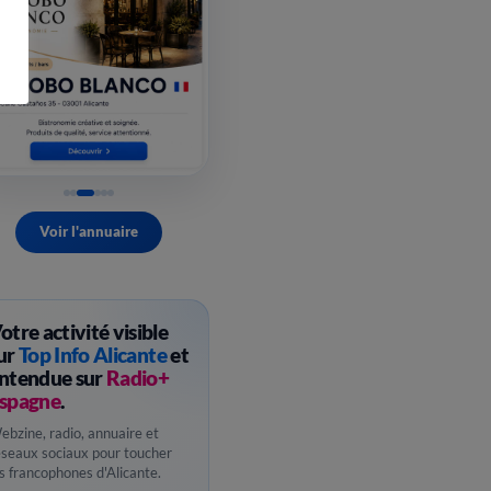
Voir l'annuaire
otre activité visible
ur
Top Info Alicante
et
ntendue sur
Radio+
spagne
.
ebzine, radio, annuaire et
éseaux sociaux pour toucher
es francophones d'Alicante.