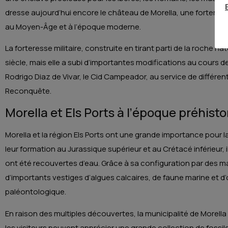
dresse aujourd’hui encore le château de Morella, une forteres
au Moyen-Âge et à l’époque moderne.
La forteresse militaire, construite en tirant parti de la roche na
siècle, mais elle a subi d’importantes modifications au cours d
Rodrigo Diaz de Vivar, le Cid Campeador, au service de différen
Reconquête.
Morella et Els Ports à l’époque préhist
Morella et la région Els Ports ont une grande importance pour 
leur formation au Jurassique supérieur et au Crétacé inférieur, i
ont été recouvertes d’eau. Grâce à sa configuration par des ma
d’importants vestiges d’algues calcaires, de faune marine et d
paléontologique.
En raison des multiples découvertes, la municipalité de Morell
les visiteurs peuvent apprécier une grande collection de fossi