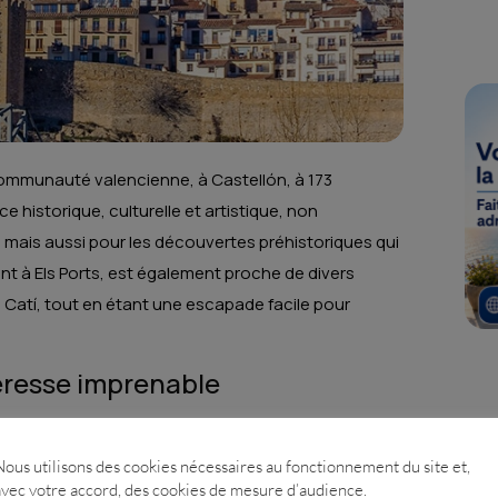
a Communauté valencienne, à Castellón, à 173
e historique, culturelle et artistique, non
mais aussi pour les découvertes préhistoriques qui
ant à Els Ports, est également proche de divers
 Catí, tout en étant une escapade facile pour
teresse imprenable
uis des temps immémoriaux en raison de sa situation
lle qui est le centre et la forteresse de la ville a été
Nous utilisons des cookies nécessaires au fonctionnement du site et,
avec votre accord, des cookies de mesure d’audience.
ns et les chrétiens. Sur cette haute colline se