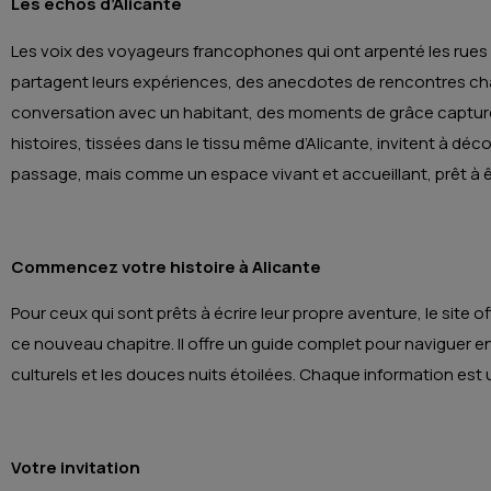
Les échos d’Alicante
Les voix des voyageurs francophones qui ont arpenté les rues d’A
partagent leurs expériences, des anecdotes de rencontres cha
conversation avec un habitant, des moments de grâce capturés d
histoires, tissées dans le tissu même d’Alicante, invitent à déco
passage, mais comme un espace vivant et accueillant, prêt à ê
Commencez votre histoire à Alicante
Pour ceux qui sont prêts à écrire leur propre aventure, le site o
ce nouveau chapitre. Il offre un guide complet pour naviguer entr
culturels et les douces nuits étoilées. Chaque information est 
Votre invitation