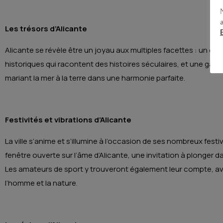
Les trésors d’Alicante
Alicante se révèle être un joyau aux multiples facettes : un cli
historiques qui racontent des histoires séculaires, et une gast
mariant la mer à la terre dans une harmonie parfaite.
Festivités et vibrations d’Alicante
La ville s’anime et s’illumine à l’occasion de ses nombreux fes
fenêtre ouverte sur l’âme d’Alicante, une invitation à plonger d
Les amateurs de sport y trouveront également leur compte, av
l’homme et la nature.