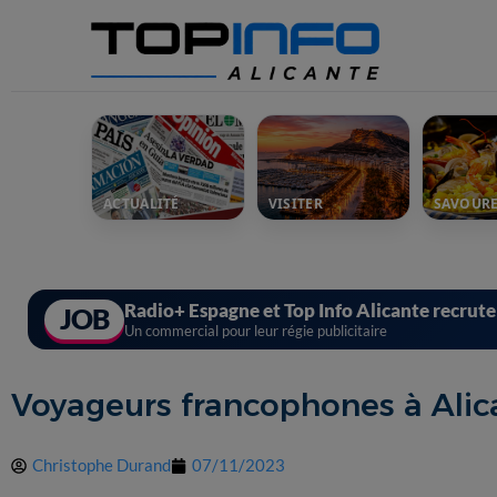
ACTUALITÉ
VISITER
SAVOUR
Radio+ Espagne et Top Info Alicante recrut
JOB
Un commercial pour leur régie publicitaire
Voyageurs francophones à Alic
Christophe Durand
07/11/2023