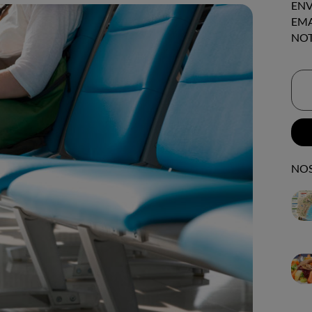
ENV
EMA
NOT
NOS