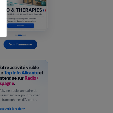
Voir l'annuaire
otre activité visible
ur
Top Info Alicante
et
ntendue sur
Radio+
spagne
.
ebzine, radio, annuaire et
éseaux sociaux pour toucher
es francophones d'Alicante.
couvrir la régie