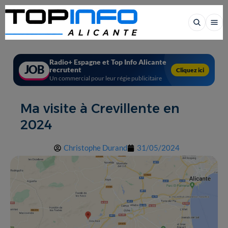
Radio+ Espagne et Top Info Alicante
JOB
recrutent
Cliquez ici
Un commercial pour leur régie publicitaire
Ma visite à Crevillente en
2024
Christophe Durand
31/05/2024