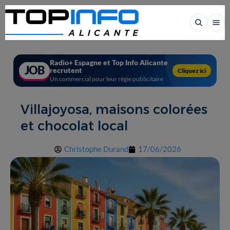
Radio+ Espagne et Top Info Alicante
JOB
recrutent
Cliquez ici
Un commercial pour leur régie publicitaire
Villajoyosa, maisons colorées
et chocolat local
Christophe Durand
17/06/2026