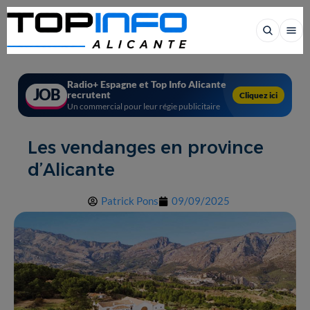
Radio+ Espagne et Top Info Alicante
JOB
recrutent
Cliquez ici
Un commercial pour leur régie publicitaire
Les vendanges en province
d’Alicante
Patrick Pons
09/09/2025