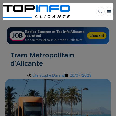
Radio+ Espagne et Top Info Alicante
JOB
recrutent
Cliquez ici
Un commercial pour leur régie publicitaire
Tram Métropolitain
d’Alicante
Christophe Durand
28/07/2023