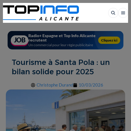
Radio+ Espagne et Top Info Alicante
JOB
recrutent
Cliquez ici
Un commercial pour leur régie publicitaire
Tourisme à Santa Pola : un
bilan solide pour 2025
Christophe Durand
10/03/2026