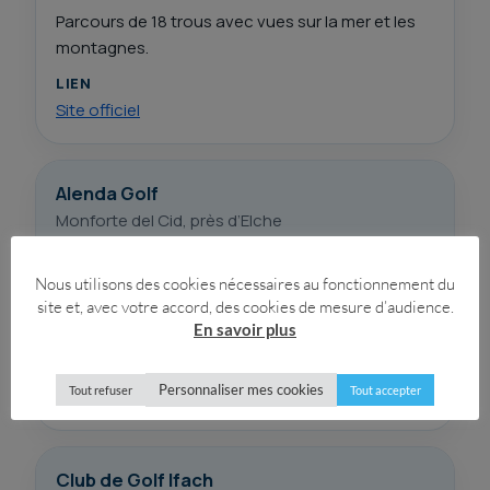
Parcours de 18 trous avec vues sur la mer et les
montagnes.
LIEN
Site officiel
Alenda Golf
Monforte del Cid, près d’Elche
INFORMATION PRINCIPALE
Nous utilisons des cookies nécessaires au fonctionnement du
Parcours de 18 trous, académie de golf,
site et, avec votre accord, des cookies de mesure d’audience.
En savoir plus
restaurant et terrasse.
LIEN
Personnaliser mes cookies
Tout refuser
Tout accepter
Site officiel
Club de Golf Ifach