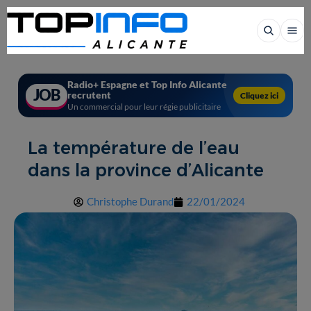
Radio+ Espagne et Top Info Alicante
JOB
recrutent
Cliquez ici
Un commercial pour leur régie publicitaire
La température de l’eau
dans la province d’Alicante
Christophe Durand
22/01/2024