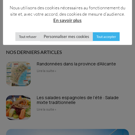
Nous utilisons des cookies nécessaires au fonctionnement du
site et, avec votre accord, des cookies de mesure d’audience.
En savoir plus
Personnaliser mes cookies
Envoyer
Tout refuser
Tout accepter
NOS DERNIERS ARTICLES
Randonnées dans la province d’Alicante
Lire la suite »
Les salades espagnoles de l’été : Salade
mixte traditionnelle
Lire la suite »