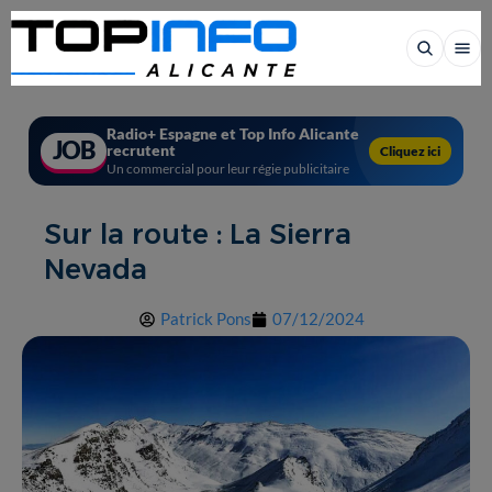
Radio+ Espagne et Top Info Alicante
JOB
recrutent
Cliquez ici
Un commercial pour leur régie publicitaire
Sur la route : La Sierra
Nevada
Patrick Pons
07/12/2024