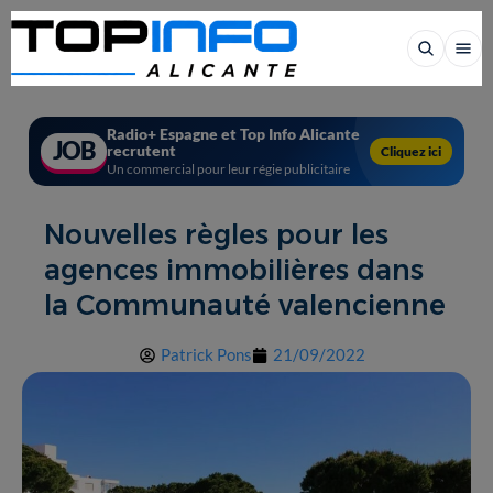
Radio+ Espagne et Top Info Alicante
JOB
recrutent
Cliquez ici
Un commercial pour leur régie publicitaire
Nouvelles règles pour les
agences immobilières dans
la Communauté valencienne
Patrick Pons
21/09/2022