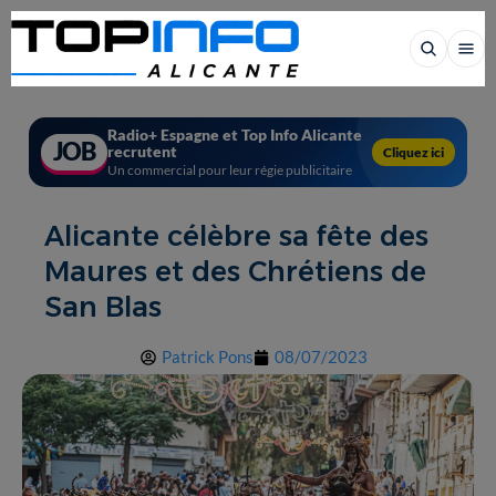
Radio+ Espagne et Top Info Alicante
JOB
recrutent
Cliquez ici
Un commercial pour leur régie publicitaire
Alicante célèbre sa fête des
Maures et des Chrétiens de
San Blas
Patrick Pons
08/07/2023