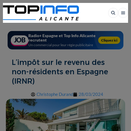
Radio+ Espagne et Top Info Alicante
JOB
recrutent
Cliquez ici
Un commercial pour leur régie publicitaire
L’impôt sur le revenu des
non-résidents en Espagne
(IRNR)
Christophe Durand
28/03/2024