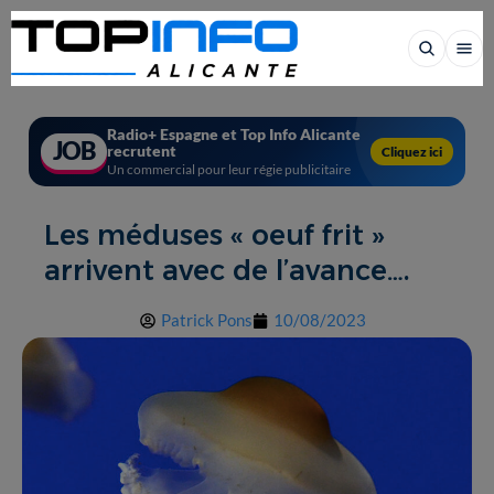
Radio+ Espagne et Top Info Alicante
JOB
recrutent
Cliquez ici
Un commercial pour leur régie publicitaire
Les méduses « oeuf frit »
arrivent avec de l’avance….
Patrick Pons
10/08/2023