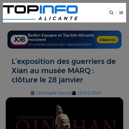
Radio+ Espagne et Top Info Alicante
JOB
recrutent
Cliquez ici
Un commercial pour leur régie publicitaire
L’exposition des guerriers de
Xian au musée MARQ :
clôture le 28 janvier
Christophe Durand
18/01/2024