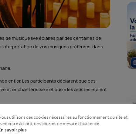
s de musique live éclairés par des centaines de
ne interprétation de vos musiques préférées dans
omane.
de entier. Les participants déclarent que ces
e et enchanteresse » et que « les artistes étaient
Nous utilisons des cookies nécessaires au fonctionnement du site et,
avec votre accord, des cookies de mesure d’audience.
l
En savoir plus