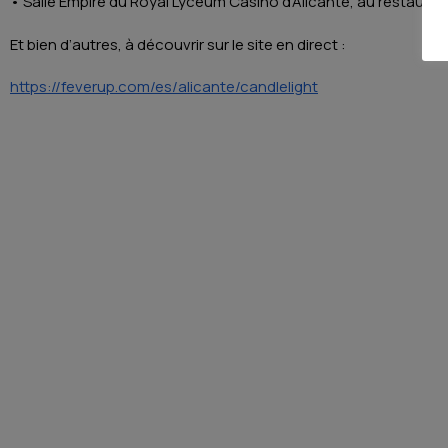
• Salle Empire du Royal Lyceum Casino d’Alicante, au restaurant
Et bien d’autres, à découvrir sur le site en direct :
https://feverup.com/es/alicante/candlelight