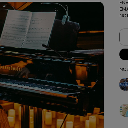
ENV
EMA
NOT
NOS