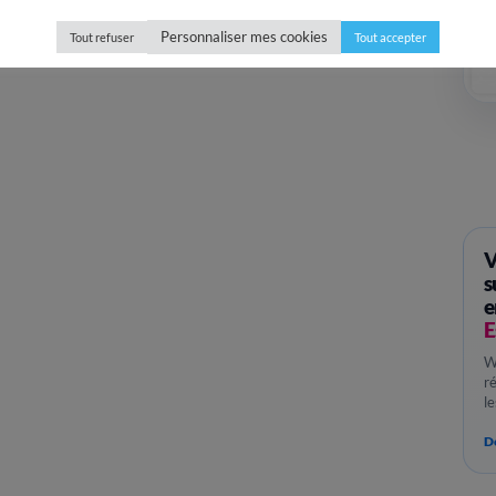
 Teselas, Tribute to Abba 27 avril
Personnaliser mes cookies
Tout refuser
Tout accepter
V
s
e
E
W
r
l
Dé