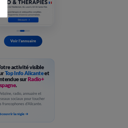
Voir l'annuaire
otre activité visible
ur
Top Info Alicante
et
ntendue sur
Radio+
spagne
.
ebzine, radio, annuaire et
éseaux sociaux pour toucher
es francophones d'Alicante.
couvrir la régie