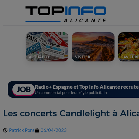
ACTUALITÉ
VISITER
SAVOUR
Radio+ Espagne et Top Info Alicante recrut
JOB
Un commercial pour leur régie publicitaire
Les concerts Candlelight à Alic
Patrick Pons
06/04/2023