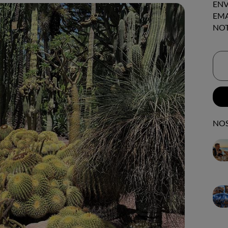
ENV
EMA
NOT
NOS