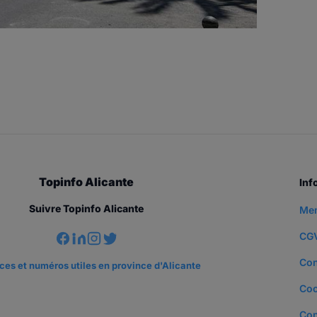
Topinfo Alicante
Inf
Suivre Topinfo Alicante
Men
CG
Con
es et numéros utiles en province d'Alicante
Coo
Con