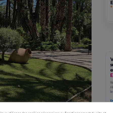
V
s
e
E
W
r
l
Dé