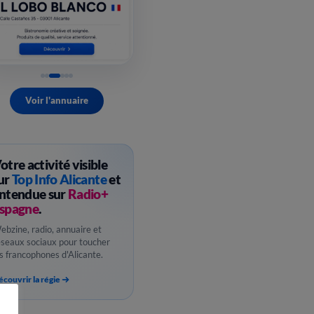
Voir l'annuaire
otre activité visible
ur
Top Info Alicante
et
ntendue sur
Radio+
spagne
.
ebzine, radio, annuaire et
éseaux sociaux pour toucher
es francophones d'Alicante.
couvrir la régie