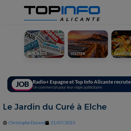
ACTUALITÉ
VISITER
SAVOUR
Radio+ Espagne et Top Info Alicante recrut
JOB
Un commercial pour leur régie publicitaire
Le Jardin du Curé à Elche
Christophe Durand
21/07/2023