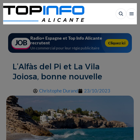
Radio+ Espagne et Top Info Alicante
JOB
recrutent
Cliquez ici
Un commercial pour leur régie publicitaire
L’Alfàs del Pi et La Vila
Joiosa, bonne nouvelle
Christophe Durand
23/10/2023