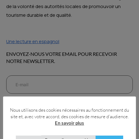
de la volonté des autorités locales de promouvoir un
tourisme durable et de qualité.
Une lecture en espagnol
ENVOYEZ-NOUS VOTRE EMAIL POUR RECEVOIR
NOTRE NEWSLETTER.
Envoyer
Nous utilisons des cookies nécessaires au fonctionnement du
site et, avec votre accord, des cookies de mesure d’audience.
NOS DERNIERS ARTICLES
En savoir plus
Où s’amuser dans la province d’Alicante ?
Lire la suite »