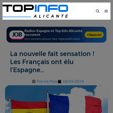
Radio+ Espagne et Top Info Alicante
JOB
recrutent
Cliquez ici
Un commercial pour leur régie publicitaire
La nouvelle fait sensation !
Les Français ont élu
l’Espagne…
Patrick Pons
18/04/2024