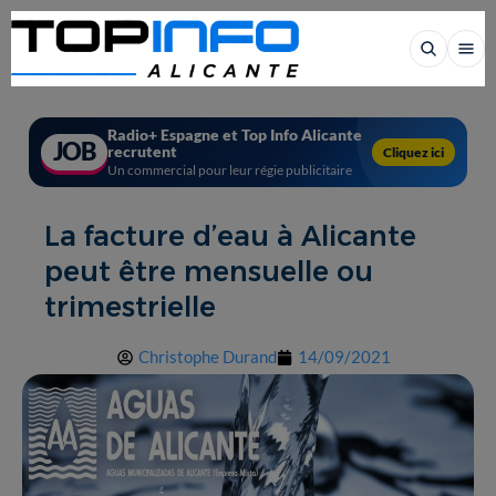
Radio+ Espagne et Top Info Alicante
JOB
recrutent
Cliquez ici
Un commercial pour leur régie publicitaire
La facture d’eau à Alicante
peut être mensuelle ou
trimestrielle
Christophe Durand
14/09/2021