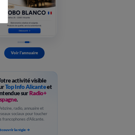
Voir l'annuaire
otre activité visible
ur
Top Info Alicante
et
ntendue sur
Radio+
spagne
.
ebzine, radio, annuaire et
éseaux sociaux pour toucher
es francophones d'Alicante.
couvrir la régie