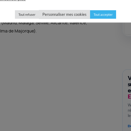
rds ; tandis qu’à l’aéroport de Valence, un vol de
Personnaliser mes cookies
Tout refuser
Tout accepter
Madrid, Malaga, Séville, Alicante, Valence,
alma de Majorque).
V
s
e
E
W
r
l
Dé