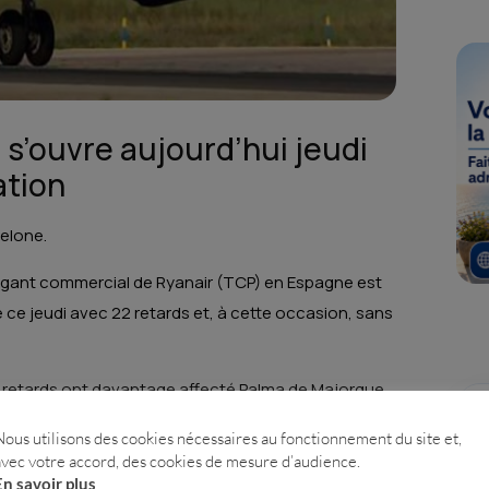
 s’ouvre aujourd’hui jeudi
ation
celone.
vigant commercial de Ryanair (TCP) en Espagne est
 ce jeudi avec 22 retards et, à cette occasion, sans
 retards ont davantage affecté Palma de Majorque,
e, avec cinq vols retardés ; tandis que Madrid, à la
Nous utilisons des cookies nécessaires au fonctionnement du site et,
ante.
avec votre accord, des cookies de mesure d’audience.
En savoir plus