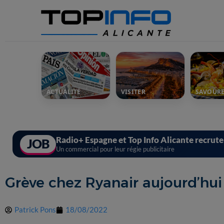
ACTUALITÉ
VISITER
SAVOUR
Radio+ Espagne et Top Info Alicante recrut
JOB
Un commercial pour leur régie publicitaire
Grève chez Ryanair aujourd’hui 
Patrick Pons
18/08/2022