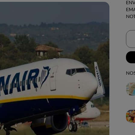
ENV
EMA
NOT
NOS