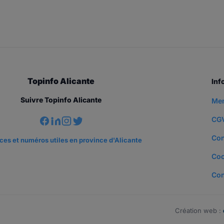
Topinfo Alicante
Inf
Suivre Topinfo Alicante
Men
CG
Con
es et numéros utiles en province d'Alicante
Coo
Con
Création web :