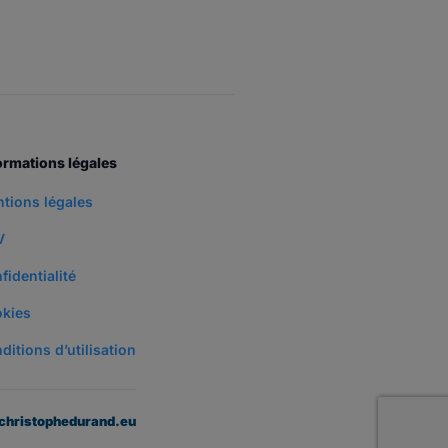
ormations légales
tions légales
V
fidentialité
kies
ditions d’utilisation
christophedurand.eu