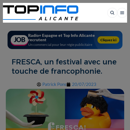
Radio+ Espagne et Top Info Alicante
JOB
recrutent
Cliquez ici
Un commercial pour leur régie publicitaire
FRESCA, un festival avec une
touche de francophonie.
Patrick Pons
20/07/2023