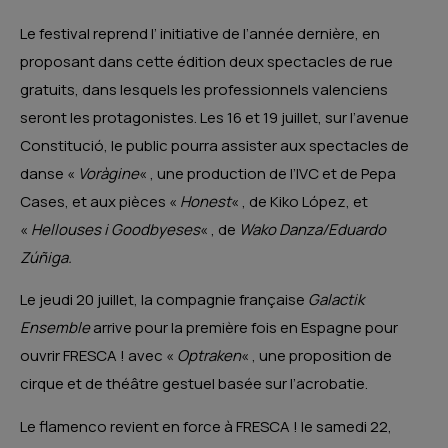
Le festival reprend l’ initiative de l’année dernière, en
proposant dans cette édition deux spectacles de rue
gratuits, dans lesquels les professionnels valenciens
seront les protagonistes. Les 16 et 19 juillet, sur l’avenue
Constitució, le public pourra assister aux spectacles de
danse «
Voràgine
« , une production de l’IVC et de Pepa
Cases, et aux pièces «
Honest
« , de Kiko López, et
«
Hellouses i Goodbyeses
« , de
Wako Danza/Eduardo
Zúñiga.
Le jeudi 20 juillet, la compagnie française
Galactik
Ensemble
arrive pour la première fois en Espagne pour
ouvrir FRESCA ! avec «
Optraken
« , une proposition de
cirque et de théâtre gestuel basée sur l’acrobatie.
Le flamenco revient en force à FRESCA ! le samedi 22,