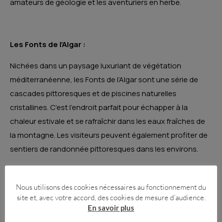
amateurs de géologie et les aventuriers en herbe.
Les Fonts de l’Algar :
Nichées dans un paysage luxuriant de végétation
méditerranéenne, les Fonts de l’Algar sont une série de
cascades pittoresques et de piscines naturelles
cristallines. C’est l’endroit parfait pour échapper à la
chaleur estivale et se rafraîchir dans les eaux fraîches de
la montagne. Les visiteurs peuvent également profiter de
sentiers de randonnée pittoresques dans les environs.
ENVOYEZ-NOUS VOTRE EMAIL POUR RECEVOIR
NOTRE NEWSLETTER.
Nous utilisons des cookies nécessaires au fonctionnement du
site et, avec votre accord, des cookies de mesure d’audience.
En savoir plus