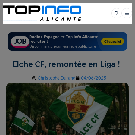
Radio+ Espagne et Top Info Alicante
JOB
recrutent
Cliquez ici
Un commercial pour leur régie publicitaire
Elche CF, remontée en Liga !
Christophe Durand
04/06/2025