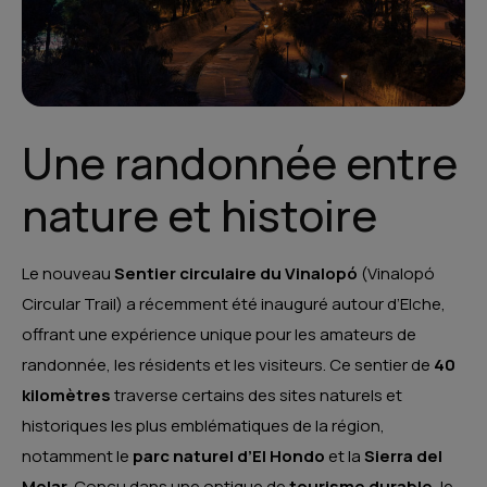
Une randonnée entre
nature et histoire
Le nouveau
Sentier circulaire du Vinalopó
(Vinalopó
Circular Trail) a récemment été inauguré autour d’Elche,
offrant une expérience unique pour les amateurs de
randonnée, les résidents et les visiteurs. Ce sentier de
40
kilomètres
traverse certains des sites naturels et
historiques les plus emblématiques de la région,
notamment le
parc naturel d’El Hondo
et la
Sierra del
Molar
. Conçu dans une optique de
tourisme durable
, le