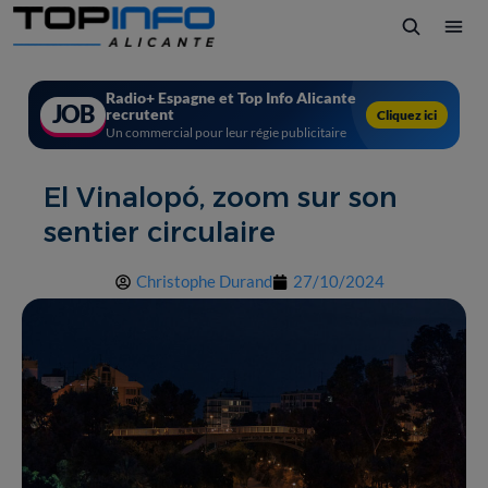
Radio+ Espagne et Top Info Alicante
JOB
recrutent
Cliquez ici
Un commercial pour leur régie publicitaire
El Vinalopó, zoom sur son
sentier circulaire
Christophe Durand
27/10/2024