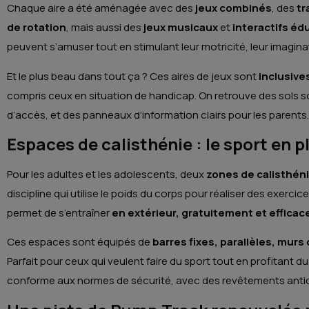
Chaque aire a été aménagée avec des
jeux combinés
, des
tr
de rotation
, mais aussi des
jeux musicaux
et
interactifs éd
peuvent s’amuser tout en stimulant leur motricité, leur imaginat
Et le plus beau dans tout ça ? Ces aires de jeux sont
inclusive
compris ceux en situation de handicap. On retrouve des sols
d’accès, et des panneaux d’information clairs pour les parents.
Espaces de calisthénie : le sport en p
Pour les adultes et les adolescents, deux
zones de calisthén
discipline qui utilise le poids du corps pour réaliser des exerci
permet de s’entraîner
en extérieur, gratuitement et effica
Ces espaces sont équipés de
barres fixes, parallèles, mur
Parfait pour ceux qui veulent faire du sport tout en profitant du 
conforme aux normes de sécurité, avec des revêtements antid