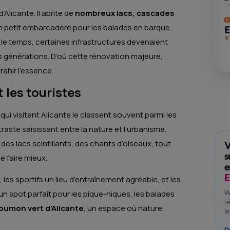
Alicante. Il abrite de
nombreux lacs, cascades
n petit embarcadère pour les balades en barque.
 le temps, certaines infrastructures devenaient
s générations. D’où cette rénovation majeure,
ahir l’essence.
 les touristes
qui visitent Alicante le classent souvent parmi les
ntraste saisissant entre la nature et l’urbanisme.
es lacs scintillants, des chants d’oiseaux, tout
V
s
 de faire mieux.
e
E
, les sportifs un lieu d’entraînement agréable, et les
W
i un spot parfait pour les pique-niques, les balades
r
oumon vert d’Alicante
, un espace où nature,
l
Dé