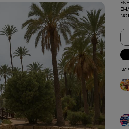
ENV
EMA
NOT
NOS