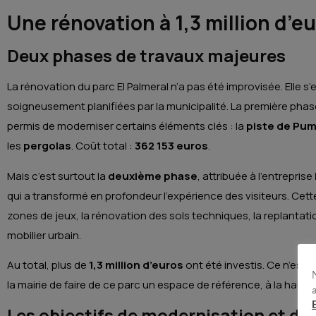
Une rénovation à 1,3 million d’e
Deux phases de travaux majeures
La rénovation du parc El Palmeral n’a pas été improvisée. Elle s
soigneusement planifiées par la municipalité. La première phase
permis de moderniser certains éléments clés : la
piste de Pum
les
pergolas
. Coût total :
362 153 euros
.
Mais c’est surtout la
deuxième phase
, attribuée à l’entreprise
qui a transformé en profondeur l’expérience des visiteurs. C
zones de jeux, la rénovation des sols techniques, la replantati
mobilier urbain.
Au total, plus de
1,3 million d’euros
ont été investis. Ce n’est 
la mairie de faire de ce parc un espace de référence, à la haute
Les objectifs de modernisation et de 