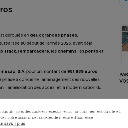
uros
’est déroulée en
deux grandes phases
,
, réalisée au début de l’année 2023, avait déjà
p Track
, l’
embarcadère
, les
chemins
, les
ponts
et
Imesapi S.A.
pour un montant de
981 989 euros
,
PAR
ette phase a concerné l’aménagement des nouvelles
VOS
on, l’amélioration des accès, et la modernisation du
pas une petite somme, mais elle reflète la volonté de
Nous utilisons des cookies nécessaires au fonctionnement du site et,
ur des attentes actuelles.
avec votre accord, des cookies de mesure d’audience.
En savoir plus
valorisation