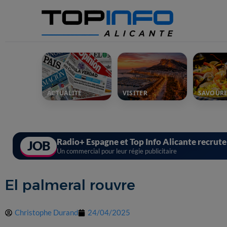
ACTUALITÉ
VISITER
SAVOUR
Radio+ Espagne et Top Info Alicante recrut
JOB
Un commercial pour leur régie publicitaire
El palmeral rouvre
Christophe Durand
24/04/2025