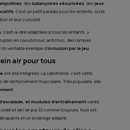
ampolines
, des
balançoires sécurisées
, des
jeux
ucatifs
. C’est un petit paradis pour les enfants, où ils
ion et leur curiosité.
s
, c’est-à-dire adaptées à tous les enfants, y
 souples en caoutchouc antichoc, des rampes
 Un véritable exemple d’
inclusion par le jeu
.
lein air pour tous
ie
ont été intégrées. La calisthénie, c’est cette
ces de renforcement musculaire. Très populaire, elle
cement
.
s d’escalade, et modules d’entraînement
variés.
soleil et de l’air pur. Et comme toujours, tout est
érapants et un éclairage adapté.