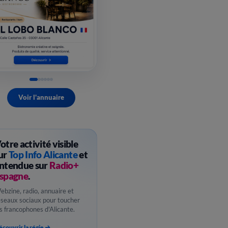
Voir l'annuaire
otre activité visible
ur
Top Info Alicante
et
ntendue sur
Radio+
spagne
.
ebzine, radio, annuaire et
éseaux sociaux pour toucher
es francophones d'Alicante.
couvrir la régie