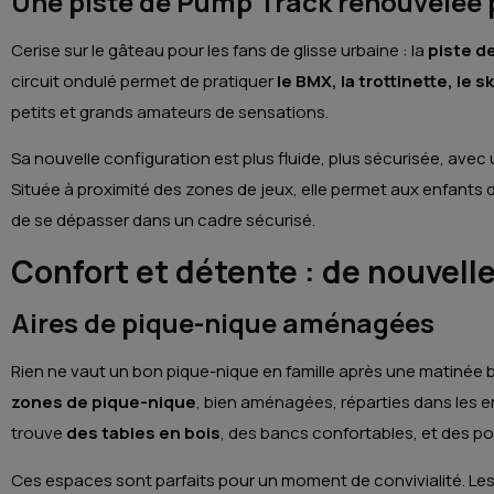
Une piste de Pump Track renouvelée p
Cerise sur le gâteau pour les fans de glisse urbaine : la
piste d
circuit ondulé permet de pratiquer
le BMX, la trottinette, le s
petits et grands amateurs de sensations.
Sa nouvelle configuration est plus fluide, plus sécurisée, avec u
Située à proximité des zones de jeux, elle permet aux enfants d
de se dépasser dans un cadre sécurisé.
Confort et détente : de nouvelle
Aires de pique-nique aménagées
Rien ne vaut un bon pique-nique en famille après une matinée b
zones de pique-nique
, bien aménagées, réparties dans les e
trouve
des tables en bois
, des bancs confortables, et des po
Ces espaces sont parfaits pour un moment de convivialité. Les