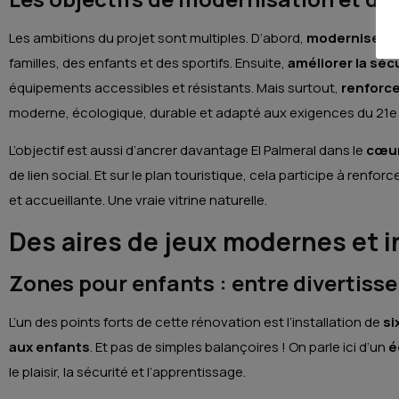
Les ambitions du projet sont multiples. D’abord,
moderniser le
familles, des enfants et des sportifs. Ensuite,
améliorer la séc
équipements accessibles et résistants. Mais surtout,
renforcer
moderne, écologique, durable et adapté aux exigences du 21e 
L’objectif est aussi d’ancrer davantage El Palmeral dans le
cœur
de lien social. Et sur le plan touristique, cela participe à renfo
et accueillante. Une vraie vitrine naturelle.
Des aires de jeux modernes et i
Zones pour enfants : entre divertis
L’un des points forts de cette rénovation est l’installation de
si
aux enfants
. Et pas de simples balançoires ! On parle ici d’un
é
le plaisir, la sécurité et l’apprentissage.