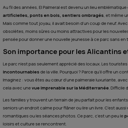
Au fil des années, El Palmeral est devenu un lieu emblématique d’
artificielles, ponts en bois, sentiers ombragés
, et même u
Mais comme tout joyau, il avait besoin d’un coup de neuf. Avec
obsolètes, moins sûres ou moins attractives pour les nouvelle
pensée pour donner une nouvelle jeunesse à ce parc sans en tr
Son importance pour les Alicantins et
Le parc n’est pas seulement apprécié des locaux. Les touristes 
incontournables
de la ville. Pourquoi ? Parce qu’il offre un co
Imaginez : vous êtes au cœur d’une palmeraie luxuriante, avec d
cela avec une
vue imprenable sur la Méditerranée
. Difficile
Les familles y trouvent un terrain de jeu parfait pour les enfants
seniors un endroit calme pour flâner ou lire un livre. C’est auss
romantiques ou les séances photos. Ce parc, c’est un peu le
p
loisirs et culture se rencontrent.