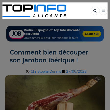
Radio+ Espagne et Top Info Alicante
JOB
recrutent
Cliquez ici
Un commercial pour leur régie publicitaire
Comment bien découper
son jambon ibérique !
Christophe Durand
27/08/2023