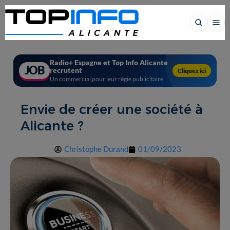
Radio+ Espagne et Top Info Alicante
JOB
recrutent
Cliquez ici
Un commercial pour leur régie publicitaire
Envie de créer une société à
Alicante ?
Christophe Durand
01/09/2023