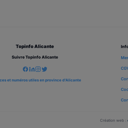
Topinfo Alicante
Inf
Suivre Topinfo Alicante
Men
CG
Con
es et numéros utiles en province d'Alicante
Coo
Con
Création web :