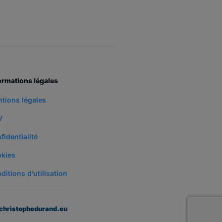
ormations légales
tions légales
V
fidentialité
kies
ditions d’utilisation
christophedurand.eu