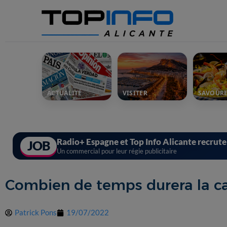
ACTUALITÉ
VISITER
SAVOUR
Radio+ Espagne et Top Info Alicante recrut
JOB
Un commercial pour leur régie publicitaire
Combien de temps durera la ca
Patrick Pons
19/07/2022