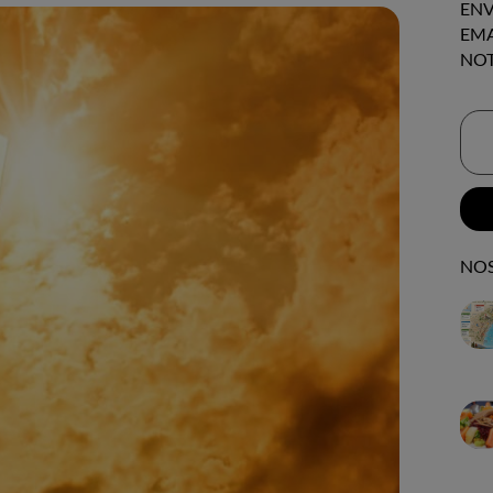
ENV
EMA
NOT
NOS