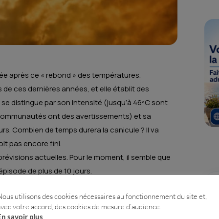
ée après ce « rebond » des températures.
s de ces dernières années, et elle établit des
e distingue par son intensité (jusqu’à 46ºC sont
s communautés ont des avertissements) et sa
ours. Combien de temps durera la canicule ? Il va
it pas encore fini.
prévisions actuelles. Pour le moment, il semble que
épisode de plus de 10 jours.
Nous utilisons des cookies nécessaires au fonctionnement du site et,
avec votre accord, des cookies de mesure d’audience.
st, les prévisions indiquent qu’il pourrait y avoir
En savoir plus