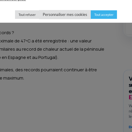
, il pourrait s’agir d’un soulagement thermique
augmenter dans la seconde moitié de la semaine,
Personnaliser mes cookies
Tout refuser
Tout accepter
durée de deux semaines.
cords ?
ximale de 47ºC a été enregistrée : une valeur
milaires au record de chaleur actuel de la péninsule
ée en Espagne et au Portugal).
imales, des records pourraient continuer à être
de maximum.
V
s
e
E
W
r
l
Dé