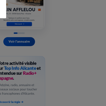
Voir l'annuaire
otre activité visible
ur
Top Info Alicante
et
ntendue sur
Radio+
spagne
.
ebzine, radio, annuaire et
éseaux sociaux pour toucher
es francophones d'Alicante.
couvrir la régie