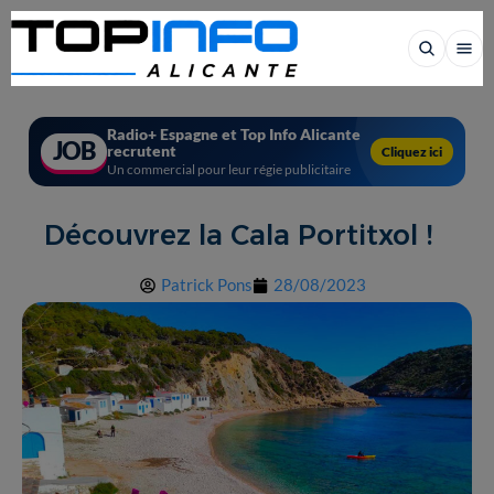
Radio+ Espagne et Top Info Alicante
JOB
recrutent
Cliquez ici
Un commercial pour leur régie publicitaire
Découvrez la Cala Portitxol !
Patrick Pons
28/08/2023