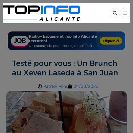
Radio+ Espagne et Top Info Alicante
JOB
recrutent
Cliquez ici
Un commercial pour leur régie publicitaire
Testé pour vous : Un Brunch
au Xeven Laseda à San Juan
Patrick Pons
24/08/2023