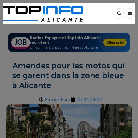
Radio+ Espagne et Top Info Alicante
JOB
recrutent
Cliquez ici
Un commercial pour leur régie publicitaire
Amendes pour les motos qui
se garent dans la zone bleue
à Alicante
Patrick Pons
22/11/2022